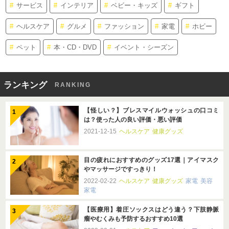
サービス
インテリア
ベビー・キッズ
ギフト
ヘルスケア
グルメ
ファッション
家電
ホビー
ペット
本・CD・DVD
イベント・シーズン
ランキング
RANKING
【怪しい？】ブレスマイルウォッシュの口コミ
は？使った人の良い評価・悪い評価
2021-12-15
ヘルスケア
健康グッズ
目の疲れにおすすめのグッズ17選｜アイマスク
やマッサージですっきり！
2022-02-22
ヘルスケア
健康グッズ
家電
美容
家電
【医療用】着圧ソックスはどう違う？下肢静脈
瘤やむくみも予防するおすすめ10選