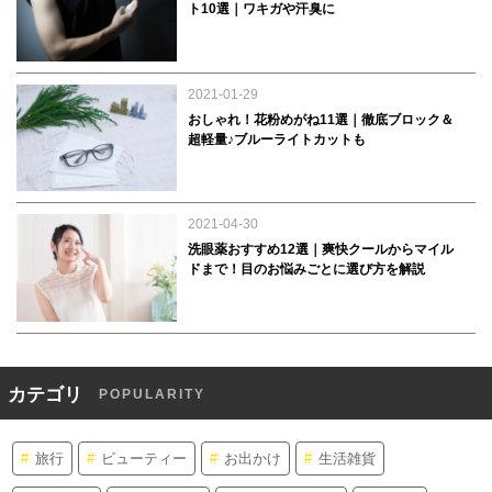
ト10選｜ワキガや汗臭に
2021-01-29
おしゃれ！花粉めがね11選｜徹底ブロック＆
超軽量♪ブルーライトカットも
2021-04-30
洗眼薬おすすめ12選｜爽快クールからマイル
ドまで！目のお悩みごとに選び方を解説
カテゴリ
POPULARITY
旅行
ビューティー
お出かけ
生活雑貨