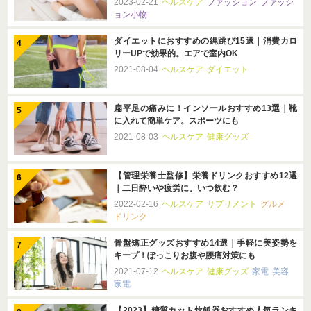
2023-02-21
ヘルスケア
ファッション
ファッシ
ョン小物
ダイエットにおすすめの縄跳び15選｜消費カロ
リーUPで効果的。エアで室内OK
2021-08-04
ヘルスケア
ダイエット
扁平足の痛みに！インソールおすすめ13選｜靴
に入れて簡単ケア。スポーツにも
2021-08-03
ヘルスケア
健康グッズ
【管理栄養士監修】栄養ドリンクおすすめ12選
｜二日酔いや疲労に。いつ飲む？
2022-02-16
ヘルスケア
サプリメント
グルメ
ドリンク
骨盤矯正グッズおすすめ14選｜手軽に美姿勢を
キープ！ぽっこりお腹や腰痛対策にも
2021-07-12
ヘルスケア
健康グッズ
家電
美容
家電
【2023】糖質カット炊飯器おすすめ人気ランキ