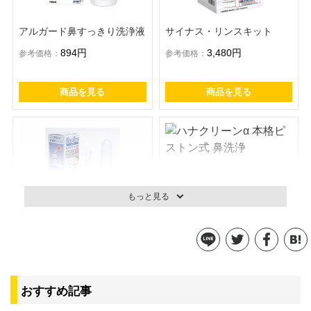
アルガード鼻すっきり洗浄液
サイナス・リンスキット
894円
3,480円
参考価格：
参考価格：
商品を見る
商品を見る
もっと見る
ナサリン 鼻うがい 大人用
ハナクリーンα 本格ピストン
式 鼻洗浄
2,796円
参考価格：
おすすめ記事
5,483円
参考価格：