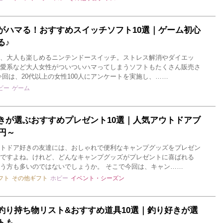
がハマる！おすすめスイッチソフト10選｜ゲーム初心
る♪
、大人も楽しめるニンテンドースイッチ。ストレス解消やダイエッ
愛系など大人女性がついついハマってしまうソフトもたくさん販売さ
今回は、20代以上の女性100人にアンケートを実施し、……
ビー
ゲーム
きが選ぶおすすめプレゼント10選｜人気アウトドアブ
0円～
トドア好きの友達には、おしゃれで便利なキャンプグッズをプレゼン
ですよね。けれど、どんなキャンプグッズがプレゼントに喜ばれる
う方も多いのではないでしょうか。 そこで今回は、キャン……
フト
その他ギフト
ホビー
イベント・シーズン
釣り持ち物リスト&おすすめ道具10選｜釣り好きが選
トも