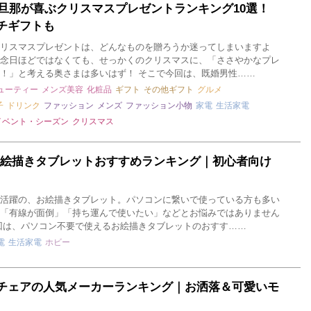
～｜旦那が喜ぶクリスマスプレゼントランキング10選！
チギフトも
リスマスプレゼントは、どんなものを贈ろうか迷ってしまいますよ
念日ほどではなくても、せっかくのクリスマスに、「ささやかなプレ
！」と考える奥さまは多いはず！ そこで今回は、既婚男性……
ューティー
メンズ美容
化粧品
ギフト
その他ギフト
グルメ
子
ドリンク
ファッション
メンズ
ファッション小物
家電
生活家電
イベント・シーズン
クリスマス
お絵描きタブレットおすすめランキング｜初心者向け
活躍の、お絵描きタブレット。パソコンに繋いで使っている方も多い
「有線が面倒」「持ち運んで使いたい」などとお悩みではありません
回は、パソコン不要で使えるお絵描きタブレットのおすす……
電
生活家電
ホビー
チェアの人気メーカーランキング｜お洒落＆可愛いモ