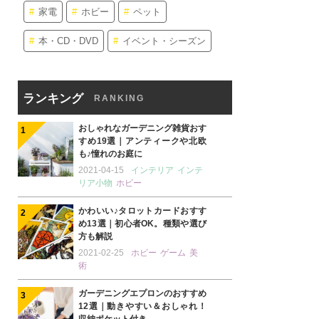
家電
ホビー
ペット
本・CD・DVD
イベント・シーズン
ランキング
RANKING
おしゃれなガーデニング雑貨おす
すめ19選｜アンティークや北欧
も♪憧れのお庭に
2021-04-15
インテリア
インテ
リア小物
ホビー
かわいい♪タロットカードおすす
め13選｜初心者OK。種類や選び
方も解説
2021-02-25
ホビー
ゲーム
美
術
ガーデニングエプロンのおすすめ
12選｜動きやすい＆おしゃれ！