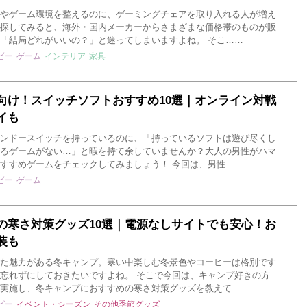
やゲーム環境を整えるのに、ゲーミングチェアを取り入れる人が増え
探してみると、海外・国内メーカーからさまざまな価格帯のものが販
「結局どれがいいの？」と迷ってしまいますよね。 そこ……
ビー
ゲーム
インテリア
家具
向け！スイッチソフトおすすめ10選｜オンライン対戦
イも
ンドースイッチを持っているのに、「持っているソフトは遊び尽くし
るゲームがない…」と暇を持て余していませんか？大人の男性がハマ
すすめゲームをチェックしてみましょう！ 今回は、男性……
ビー
ゲーム
の寒さ対策グッズ10選｜電源なしサイトでも安心！お
装も
た魅力がある冬キャンプ。寒い中楽しむ冬景色やコーヒーは格別です
忘れずにしておきたいですよね。 そこで今回は、キャンプ好きの方
実施し、冬キャンプにおすすめの寒さ対策グッズを教えて……
ビー
イベント・シーズン
その他季節グッズ