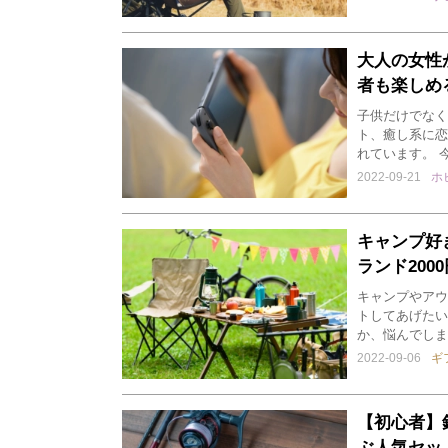
大人の女性
者も楽しめ
子供だけでなく
ト、癒し系に恋
れています。 
2022-09-21
ホ
キャンプ好
ランド200
キャンプやアウ
トしてあげたい
か、悩んでしま
2022-09-06
ギ
【初心者】
ぶ人気セッ