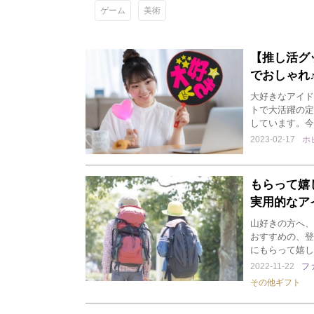
ゲーム
美術
【推し活グ
でおしゃれ
大好きなアイド
トで大活躍の定
しています。今
2023-02-17
ホ
もらって嬉
実用的なア
山好きの方へ、
おすすめの、登
にもらって嬉し
2022-11-22
フ
その他ギフト