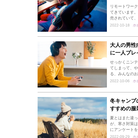
リモートワーク
てきています。
売されていて、
2022-10-18
ホ
大人の男性
に一人プレ
せっかくニンテ
てしまって、や
る、みんなのお
2022-10-06
ホ
冬キャンプ
すすめの服
夏とはまた違っ
が、寒さ対策は
にアンケートを
2022-09-29
ホ