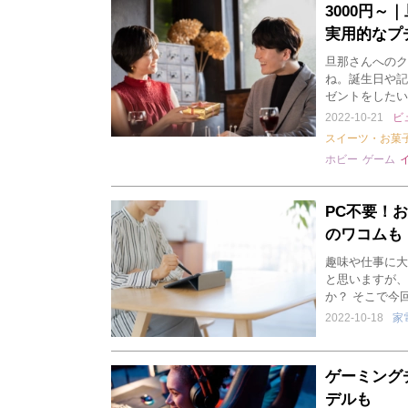
3000円
実用的なプ
旦那さんへのク
ね。誕生日や記
ゼントをしたい
2022-10-21
ビ
スイーツ・お菓
ホビー
ゲーム
PC不要！
のワコムも
趣味や仕事に大
と思いますが、
か？ そこで今
2022-10-18
家
ゲーミング
デルも