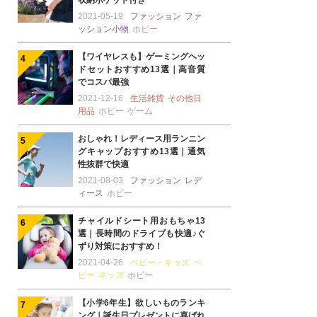
収納ポケット付き
2021-05-19
ファッション
ファ
ッション小物
ホビー
【ワイヤレスも】ゲーミングヘッ
ドセットおすすめ13選｜高音質
でコスパ最強
2021-12-16
生活雑貨
その他日
用品
ホビー
ゲーム
おしゃれ！レディース用ランニン
グキャップおすすめ13選｜通気
性抜群で快適
2021-08-03
ファッション
レデ
ィース
ホビー
チャイルドシート用おもちゃ13
選｜長時間のドライブも快適♪ぐ
ずり対策におすすめ！
2021-04-26
ベビー・キッズ
ベ
ビー
キッズ
ホビー
【小学6年生】欲しいものランキ
ング｜誕生日プレゼントに喜ばれ