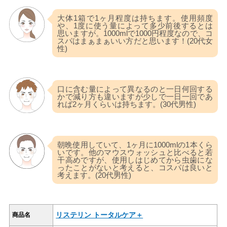
大体1箱で1ヶ月程度は持ちます。使用頻度
や、1度に使う量によって多少前後するとは
思いますが。1000mlで1000円程度なので、コ
スパはまぁまぁいい方だと思います！(20代女
性)
口に含む量によって異なるのと一日何回する
かで減り方も違いますが少しで一日一回であ
れば2ヶ月くらいは持ちます。(30代男性)
朝晩使用していて、1ヶ月に1000mlの1本くら
いです。他のマウスウォッシュと比べると若
干高めですが、使用しはじめてから虫歯にな
ったことがないと考えると、コスパは良いと
考えます。(20代男性)
リステリン トータルケア＋
商品名