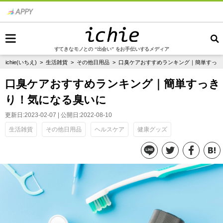
すてきなモノとの “出会い” をお手伝いするメディア
ichie(いちえ)
>
生活雑貨
>
その他日用品
> 口臭ケアおすすめランキング｜簡単すっ
口臭ケアおすすめランキング｜簡単すっき
り！気になる臭いに
更新日:2023-02-07 | 公開日:2022-08-10
生活雑貨
その他日用品
ヘルスケア
健康グッズ