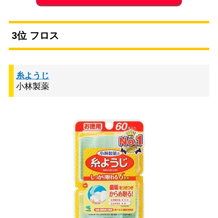
3位 フロス
糸ようじ
小林製薬