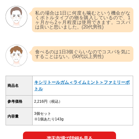
私の場合は1日に何度も噛むという機会がな
くボトルタイプの物を購入しているので、1
ヶ月から2ヶ月程度は使用できます。コスパ
は良いと思いました。(20代男性)
食べるのは1日3個ぐらいなのでコスパを気に
することはない。(50代以上男性)
キシリトールガム＜ライムミント＞ファミリーボ
商品名
トル
参考価格
2,216円（税込）
3個セット
内容量
※1個あたり143g
楽天市場で詳細を見る