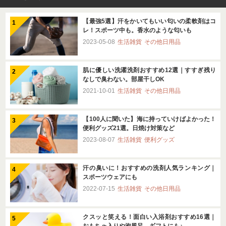
【最強5選】汗をかいてもいい匂いの柔軟剤はコ
レ！スポーツ中も。香水のような匂いも
2023-05-08
生活雑貨
その他日用品
肌に優しい洗濯洗剤おすすめ12選｜すすぎ残り
なしで臭わない。部屋干しOK
2021-10-01
生活雑貨
その他日用品
【100人に聞いた】海に持っていけばよかった！
便利グッズ21選。日焼け対策など
2023-08-07
生活雑貨
便利グッズ
汗の臭いに！おすすめの洗剤人気ランキング｜
スポーツウェアにも
2022-07-15
生活雑貨
その他日用品
クスッと笑える！面白い入浴剤おすすめ16選｜
おもちゃ入りや泡風呂、ギフトにも♪