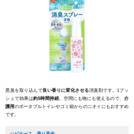
悪臭を取り込んで
良い香りに変化させる
消臭剤です。1プッ
シュで効果は
約5時間持続
。空間にも物にも使えるので、
介
護用
のポータブルトイレやゴミ箱からのニオイにもおすすめ
です。
ハビナース 香り革命