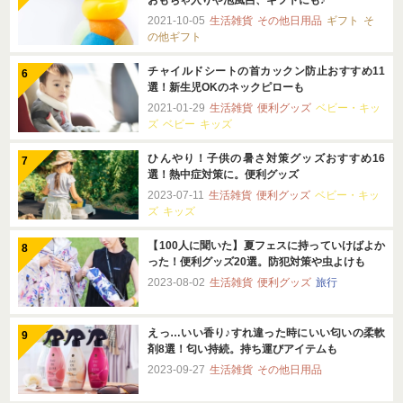
2021-10-05
生活雑貨
その他日用品
ギフト
そ
の他ギフト
チャイルドシートの首カックン防止おすすめ11
選！新生児OKのネックピローも
2021-01-29
生活雑貨
便利グッズ
ベビー・キッ
ズ
ベビー
キッズ
ひんやり！子供の暑さ対策グッズおすすめ16
選！熱中症対策に。便利グッズ
2023-07-11
生活雑貨
便利グッズ
ベビー・キッ
ズ
キッズ
【100人に聞いた】夏フェスに持っていけばよか
った！便利グッズ20選。防犯対策や虫よけも
2023-08-02
生活雑貨
便利グッズ
旅行
えっ…いい香り♪すれ違った時にいい匂いの柔軟
剤8選！匂い持続。持ち運びアイテムも
2023-09-27
生活雑貨
その他日用品