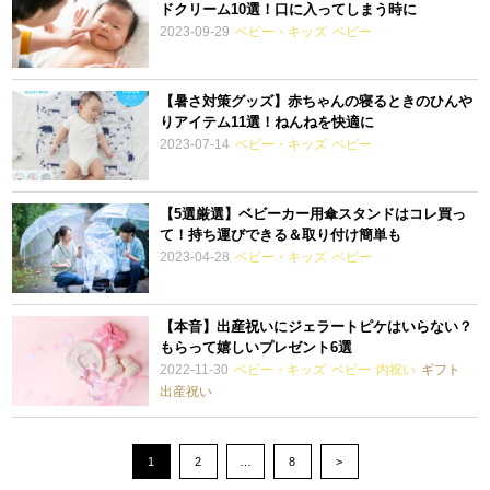
ドクリーム10選！口に入ってしまう時に
2023-09-29
ベビー・キッズ
ベビー
【暑さ対策グッズ】赤ちゃんの寝るときのひんや
りアイテム11選！ねんねを快適に
2023-07-14
ベビー・キッズ
ベビー
【5選厳選】ベビーカー用傘スタンドはコレ買っ
て！持ち運びできる＆取り付け簡単も
2023-04-28
ベビー・キッズ
ベビー
【本音】出産祝いにジェラートピケはいらない？
もらって嬉しいプレゼント6選
2022-11-30
ベビー・キッズ
ベビー
内祝い
ギフト
出産祝い
1
2
…
8
>