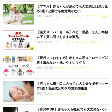
【ママ用】赤ちゃんが舐めても大丈夫は日焼け止
め6選！公園でも絶対焼かない
2025-04-24
ベビー・キッズ
ベビー
マタニティ用品
【楽天スーパーセール】ベビー用品・ぜんぶ半額
以下！買い回りおすすめ商品
2024-12-06
ベビー・キッズ
マタニティ用品
ベビー
【現役ママおすすめ】赤ちゃん用ストローマグ20
選！漏れない・洗いやすいマグも
2024-04-01
ベビー・キッズ
ベビー
【赤ちゃん用】口に入っても大丈夫なボディソー
プ6選！食品成分90％や無添加厳選
2024-01-17
ベビー・キッズ
ベビー
【育児中OK】赤ちゃんが舐めても大丈夫なハン