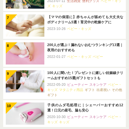
2023-07-11
生活雑貨
便利グッズ
ベビー・キッ
ズ
キッズ
【ママの保湿に】赤ちゃんが舐めても大丈夫な
ボディクリーム5選！育児中の乾燥ケアに
2023-10-26
ベビー・キッズ
200人が選ぶ！漏れないおむつランキング13選｜
夜用のおすすめも
2022-01-27
ベビー・キッズ
ベビー
100人に聞いた！プレゼントに嬉しい妊娠線クリ
ームおすすめ15選|ギフトセットも
2022-05-20
ビューティー
スキンケア
ベビー・
キッズ
マタニティ用品
ギフト
出産祝い
その他
ギフト
子供のムダ毛処理に｜シェーバーおすすめ12
選！口元の産毛、脇も安心
2020-10-30
ビューティー
スキンケア
ベビー・
キッズ
キッズ