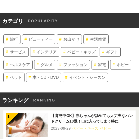
カテゴリ
POPULARITY
旅行
ビューティー
お出かけ
生活雑貨
サービス
インテリア
ベビー・キッズ
ギフト
ヘルスケア
グルメ
ファッション
家電
ホビー
ペット
本・CD・DVD
イベント・シーズン
ランキング
RANKING
【育児中OK】赤ちゃんが舐めても大丈夫なハン
ドクリーム10選！口に入ってしまう時に
2023-09-29
ベビー・キッズ
ベビー