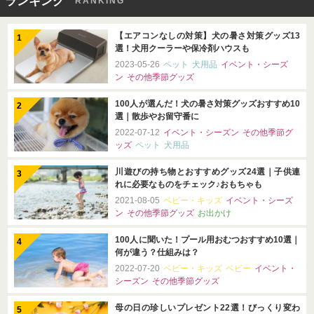
ランキング
RANKING
【エアコンなしの対策】犬の暑さ対策グッズ13
選！犬用クーラーや保冷剤ハウスも
2023-05-26
ペット
犬用品
イベント・シーズ
ン
その他季節グッズ
100人が選んだ！犬の暑さ対策グッズおすすめ10
選｜散歩やお留守番に
2022-07-12
イベント・シーズン
その他季節グ
ッズ
ペット
犬用品
川遊びの持ち物とおすすめグッズ24選｜子供連
れに必要なものをチェック♪おもちゃも
2021-08-05
ベビー・キッズ
イベント・シーズ
ン
その他季節グッズ
お出かけ
100人に聞いた！プール用おむつおすすめ10選｜
何が違う？仕組みは？
2022-07-20
ベビー・キッズ
ベビー
イベント・
シーズン
その他季節グッズ
母の日の珍しいプレゼント22選！びっくり変わ