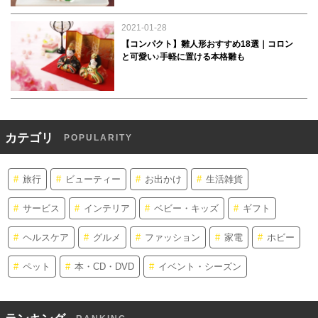
2021-01-28
【コンパクト】雛人形おすすめ18選｜コロン
と可愛い♪手軽に置ける本格雛も
カテゴリ
POPULARITY
旅行
ビューティー
お出かけ
生活雑貨
サービス
インテリア
ベビー・キッズ
ギフト
ヘルスケア
グルメ
ファッション
家電
ホビー
ペット
本・CD・DVD
イベント・シーズン