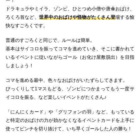
ー！
ドラキュラやミイラ、ゾンビ、ひとつめ小僧や唐傘おばけ、
ろくろ首など、
世界中のおばけや怪物がたくさん登
場する愉
快なすごろくです。
普通のすごろくと同じで、ルールは簡単。
基本はサイコロを振ってコマを進めていき、そこに書かれて
いるイベントに従いながらゴール（お化け屋敷脱出）を目指
しましょう！
コマを進める最中、色々なおばけがいたずらしてきます。
びっくりして1マスもどる、ゾンビにつかまってもう一度サ
イコロを振る、など楽しいイベントがたくさん♪
「にんにくカード」や「グリフォンの羽」など、もっている
と特定のおばけの力が効かなくなるイベントカードを上手に
使ってピンチを切り抜けて、いち早くゴールした人の勝ち！