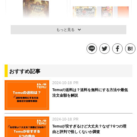
もっと見る
ミステリウム
ハロウィンレシピ
参考価格：-
参考価格：-
おすすめ記事
2024-10-18
PR
商品を見る
商品を見る
Temuの送料は？送料を無料にする方法や最低
注文金額を解説
2024-10-18
PR
Temuが安すぎるけど大丈夫？なぜ？6つの理
由と評判で怪しくないか調査