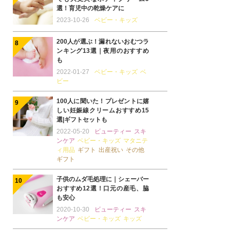
選！育児中の乾燥ケアに
2023-10-26
ベビー・キッズ
200人が選ぶ！漏れないおむつラ
ンキング13選｜夜用のおすすめ
も
2022-01-27
ベビー・キッズ
ベ
ビー
100人に聞いた！プレゼントに嬉
しい妊娠線クリームおすすめ15
選|ギフトセットも
2022-05-20
ビューティー
スキ
ンケア
ベビー・キッズ
マタニテ
ィ用品
ギフト
出産祝い
その他
ギフト
子供のムダ毛処理に｜シェーバー
おすすめ12選！口元の産毛、脇
も安心
2020-10-30
ビューティー
スキ
ンケア
ベビー・キッズ
キッズ