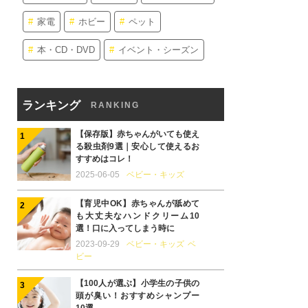
家電
ホビー
ペット
本・CD・DVD
イベント・シーズン
ランキング
RANKING
【保存版】赤ちゃんがいても使え
る殺虫剤9選｜安心して使えるお
すすめはコレ！
2025-06-05
ベビー・キッズ
【育児中OK】赤ちゃんが舐めて
も大丈夫なハンドクリーム10
選！口に入ってしまう時に
2023-09-29
ベビー・キッズ
ベ
ビー
【100人が選ぶ】小学生の子供の
頭が臭い！おすすめシャンプー