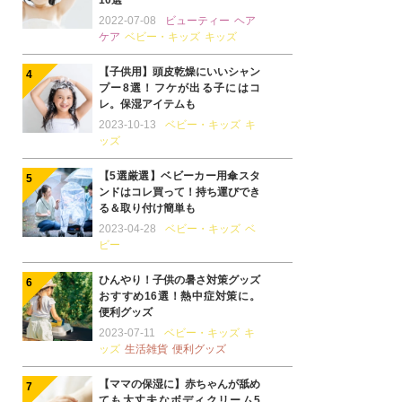
10選
2022-07-08
ビューティー
ヘア
ケア
ベビー・キッズ
キッズ
【子供用】頭皮乾燥にいいシャン
プー8選！フケが出る子にはコ
レ。保湿アイテムも
2023-10-13
ベビー・キッズ
キ
ッズ
【5選厳選】ベビーカー用傘スタ
ンドはコレ買って！持ち運びでき
る＆取り付け簡単も
2023-04-28
ベビー・キッズ
ベ
ビー
ひんやり！子供の暑さ対策グッズ
おすすめ16選！熱中症対策に。
便利グッズ
2023-07-11
ベビー・キッズ
キ
ッズ
生活雑貨
便利グッズ
【ママの保湿に】赤ちゃんが舐め
ても大丈夫なボディクリーム5