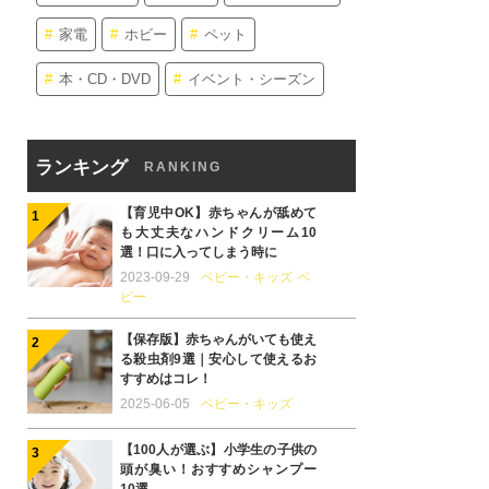
家電
ホビー
ペット
本・CD・DVD
イベント・シーズン
ランキング
RANKING
【育児中OK】赤ちゃんが舐めて
も大丈夫なハンドクリーム10
選！口に入ってしまう時に
2023-09-29
ベビー・キッズ
ベ
ビー
【保存版】赤ちゃんがいても使え
る殺虫剤9選｜安心して使えるお
すすめはコレ！
2025-06-05
ベビー・キッズ
【100人が選ぶ】小学生の子供の
頭が臭い！おすすめシャンプー