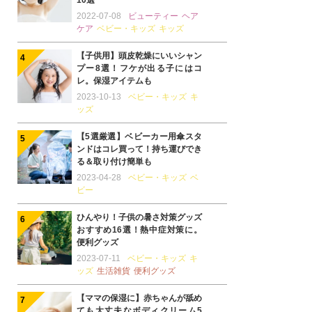
10選
2022-07-08
ビューティー
ヘア
ケア
ベビー・キッズ
キッズ
【子供用】頭皮乾燥にいいシャン
プー8選！フケが出る子にはコ
レ。保湿アイテムも
2023-10-13
ベビー・キッズ
キ
ッズ
【5選厳選】ベビーカー用傘スタ
ンドはコレ買って！持ち運びでき
る＆取り付け簡単も
2023-04-28
ベビー・キッズ
ベ
ビー
ひんやり！子供の暑さ対策グッズ
おすすめ16選！熱中症対策に。
便利グッズ
2023-07-11
ベビー・キッズ
キ
ッズ
生活雑貨
便利グッズ
【ママの保湿に】赤ちゃんが舐め
ても大丈夫なボディクリーム5