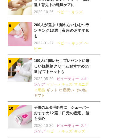
選！育児中の乾燥ケアに
2023-10-26
ベビー・キッズ
200人が選ぶ！漏れないおむつラ
ンキング13選｜夜用のおすすめ
も
2022-01-27
ベビー・キッズ
ベ
ビー
100人に聞いた！プレゼントに嬉
しい妊娠線クリームおすすめ15
選|ギフトセットも
2022-05-20
ビューティー
スキ
ンケア
ベビー・キッズ
マタニテ
ィ用品
ギフト
出産祝い
その他
ギフト
子供のムダ毛処理に｜シェーバー
おすすめ12選！口元の産毛、脇
も安心
2020-10-30
ビューティー
スキ
ンケア
ベビー・キッズ
キッズ