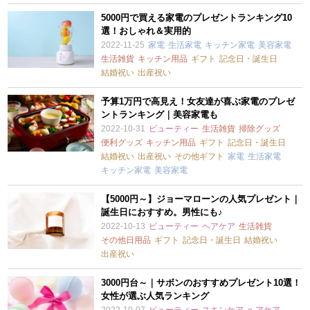
5000円で買える家電のプレゼントランキング10
選！おしゃれ＆実用的
2022-11-25
家電
生活家電
キッチン家電
美容家電
生活雑貨
キッチン用品
ギフト
記念日・誕生日
結婚祝い
出産祝い
予算1万円で高見え！女友達が喜ぶ家電のプレゼ
ントランキング｜美容家電も
2022-10-31
ビューティー
生活雑貨
掃除グッズ
便利グッズ
キッチン用品
ギフト
記念日・誕生日
結婚祝い
出産祝い
その他ギフト
家電
生活家電
キッチン家電
美容家電
【5000円～】ジョーマローンの人気プレゼント｜
誕生日におすすめ。男性にも♪
2022-10-13
ビューティー
ヘアケア
生活雑貨
その他日用品
ギフト
記念日・誕生日
結婚祝い
出産祝い
3000円台～｜サボンのおすすめプレゼント10選！
女性が選ぶ人気ランキング