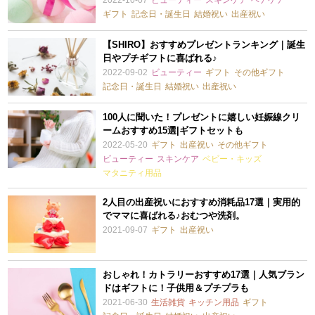
2022-10-07
ビューティー
スキンケア
ヘアケア
ギフト
記念日・誕生日
結婚祝い
出産祝い
【SHIRO】おすすめプレゼントランキング｜誕生
日やプチギフトに喜ばれる♪
2022-09-02
ビューティー
ギフト
その他ギフト
記念日・誕生日
結婚祝い
出産祝い
100人に聞いた！プレゼントに嬉しい妊娠線クリ
ームおすすめ15選|ギフトセットも
2022-05-20
ギフト
出産祝い
その他ギフト
ビューティー
スキンケア
ベビー・キッズ
マタニティ用品
2人目の出産祝いにおすすめ消耗品17選｜実用的
でママに喜ばれる♪おむつや洗剤。
2021-09-07
ギフト
出産祝い
おしゃれ！カトラリーおすすめ17選｜人気ブラン
ドはギフトに！子供用＆プチプラも
2021-06-30
生活雑貨
キッチン用品
ギフト