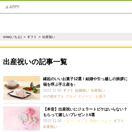
ichie(いちえ)
>
ギフト
> 出産祝い
出産祝いの記事一覧
縁起のいいお菓子12選！結婚や引っ越しの挨拶に
福を呼ぶ手土産を♪
2022-11-30
ギフト
結婚祝い
出産祝い
その他ギフト
グルメ
スイーツ・お菓子
【本音】出産祝いにジェラートピケはいらない？
もらって嬉しいプレゼント6選
2022-11-30
ベビー・キッズ
内祝い
ベビー
ギフト
出産祝い