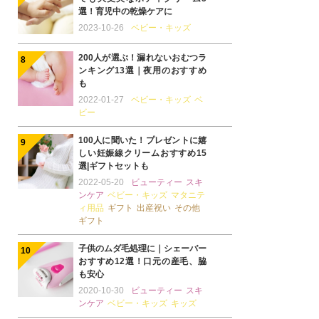
選！育児中の乾燥ケアに
2023-10-26
ベビー・キッズ
200人が選ぶ！漏れないおむつラ
ンキング13選｜夜用のおすすめ
も
2022-01-27
ベビー・キッズ
ベ
ビー
100人に聞いた！プレゼントに嬉
しい妊娠線クリームおすすめ15
選|ギフトセットも
2022-05-20
ビューティー
スキ
ンケア
ベビー・キッズ
マタニテ
ィ用品
ギフト
出産祝い
その他
ギフト
子供のムダ毛処理に｜シェーバー
おすすめ12選！口元の産毛、脇
も安心
2020-10-30
ビューティー
スキ
ンケア
ベビー・キッズ
キッズ