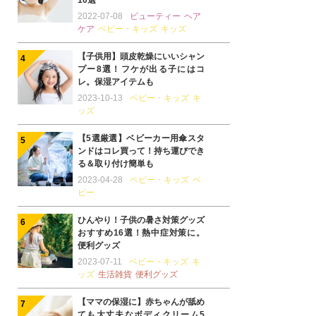
10選
2022-07-08
ビューティー
ヘア
ケア
ベビー・キッズ
キッズ
【子供用】頭皮乾燥にいいシャン
プー8選！フケが出る子にはコ
レ。保湿アイテムも
2023-10-13
ベビー・キッズ
キ
ッズ
【5選厳選】ベビーカー用傘スタ
ンドはコレ買って！持ち運びでき
る＆取り付け簡単も
2023-04-28
ベビー・キッズ
ベ
ビー
ひんやり！子供の暑さ対策グッズ
おすすめ16選！熱中症対策に。
便利グッズ
2023-07-11
ベビー・キッズ
キ
ッズ
生活雑貨
便利グッズ
【ママの保湿に】赤ちゃんが舐め
ても大丈夫なボディクリーム5