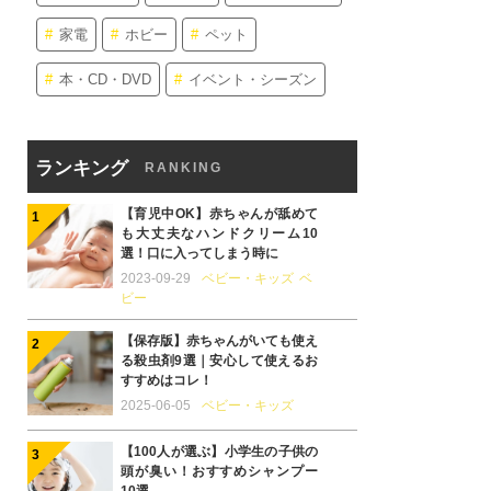
家電
ホビー
ペット
本・CD・DVD
イベント・シーズン
ランキング
RANKING
【育児中OK】赤ちゃんが舐めて
も大丈夫なハンドクリーム10
選！口に入ってしまう時に
2023-09-29
ベビー・キッズ
ベ
ビー
【保存版】赤ちゃんがいても使え
る殺虫剤9選｜安心して使えるお
すすめはコレ！
2025-06-05
ベビー・キッズ
【100人が選ぶ】小学生の子供の
頭が臭い！おすすめシャンプー