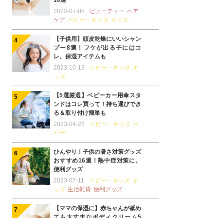
10選
2022-07-08
ビューティー
ヘア
ケア
ベビー・キッズ
キッズ
【子供用】頭皮乾燥にいいシャン
プー8選！フケが出る子にはコ
レ。保湿アイテムも
2023-10-13
ベビー・キッズ
キ
ッズ
【5選厳選】ベビーカー用傘スタ
ンドはコレ買って！持ち運びでき
る＆取り付け簡単も
2023-04-28
ベビー・キッズ
ベ
ビー
ひんやり！子供の暑さ対策グッズ
おすすめ16選！熱中症対策に。
便利グッズ
2023-07-11
ベビー・キッズ
キ
ッズ
生活雑貨
便利グッズ
【ママの保湿に】赤ちゃんが舐め
ても大丈夫なボディクリーム5