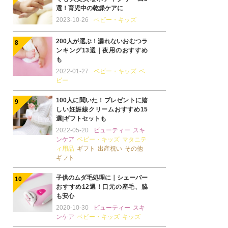
選！育児中の乾燥ケアに
2023-10-26
ベビー・キッズ
200人が選ぶ！漏れないおむつラ
ンキング13選｜夜用のおすすめ
も
2022-01-27
ベビー・キッズ
ベ
ビー
100人に聞いた！プレゼントに嬉
しい妊娠線クリームおすすめ15
選|ギフトセットも
2022-05-20
ビューティー
スキ
ンケア
ベビー・キッズ
マタニテ
ィ用品
ギフト
出産祝い
その他
ギフト
子供のムダ毛処理に｜シェーバー
おすすめ12選！口元の産毛、脇
も安心
2020-10-30
ビューティー
スキ
ンケア
ベビー・キッズ
キッズ