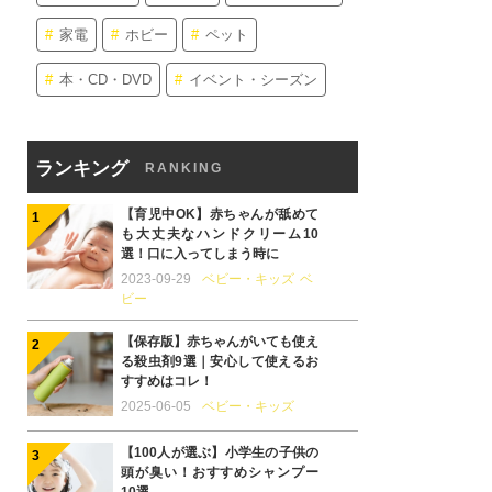
家電
ホビー
ペット
本・CD・DVD
イベント・シーズン
ランキング
RANKING
【育児中OK】赤ちゃんが舐めて
も大丈夫なハンドクリーム10
選！口に入ってしまう時に
2023-09-29
ベビー・キッズ
ベ
ビー
【保存版】赤ちゃんがいても使え
る殺虫剤9選｜安心して使えるお
すすめはコレ！
2025-06-05
ベビー・キッズ
【100人が選ぶ】小学生の子供の
頭が臭い！おすすめシャンプー