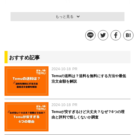
もっと見る
h&s for men 男のためのヘッ
アイビル スパブラシ 植毛タ
ドスパ用ブラシ
イプ
おすすめ記事
1,370円
1,566円
参考価格：
参考価格：
2024-10-18
PR
商品を見る
商品を見る
Temuの送料は？送料を無料にする方法や最低
注文金額を解説
2024-10-18
PR
Temuが安すぎるけど大丈夫？なぜ？6つの理
由と評判で怪しくないか調査