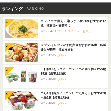
ランキング
RANKING
コンビニで買える柔らかい食べ物おすすめ12
選！抜歯後や歯痛時に
2019-04-11
グルメ
スイーツ・お菓子
セブン-イレブンの予約弁当おすすめ16選。特製
弁当が豪華！注文方法も
2018-12-27
グルメ
二日酔いをラクに！コンビニの食べ物＆飲み物
15選【栄養士監修】
2019-10-04
グルメ
つらい口内炎に！コンビニで買えるおすすめ食
べ物9選【栄養士監修】
2019-10-03
グルメ