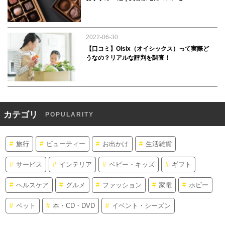
2022-06-30
【口コミ】Oisix（オイシックス）って実際ど
うなの？リアルな評判を調査！
カテゴリ
POPULARITY
旅行
ビューティー
お出かけ
生活雑貨
サービス
インテリア
ベビー・キッズ
ギフト
ヘルスケア
グルメ
ファッション
家電
ホビー
ペット
本・CD・DVD
イベント・シーズン