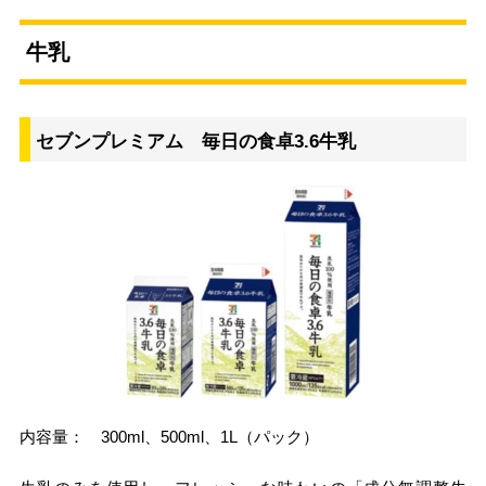
牛乳
セブンプレミアム 毎日の食卓3.6牛乳
内容量： 300ml、500ml、1L（パック）