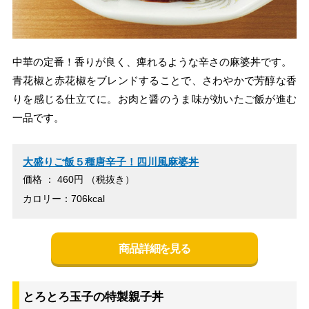
中華の定番！香りが良く、痺れるような辛さの麻婆丼です。
青花椒と赤花椒をブレンドすることで、さわやかで芳醇な香
りを感じる仕立てに。お肉と醤のうま味が効いたご飯が進む
一品です。
大盛りご飯５種唐辛子！四川風麻婆丼
価格 ： 460円 （税抜き）
カロリー：706kcal
商品詳細を見る
とろとろ玉子の特製親子丼