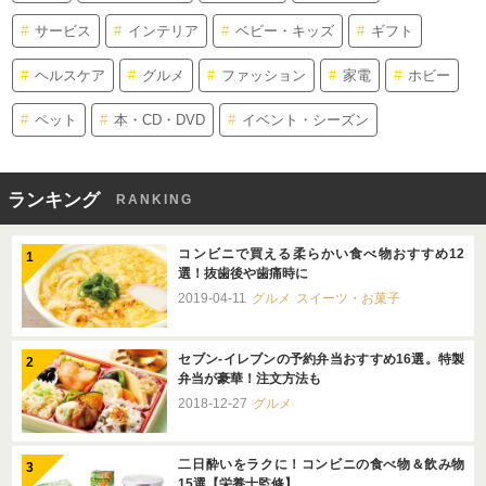
サービス
インテリア
ベビー・キッズ
ギフト
ヘルスケア
グルメ
ファッション
家電
ホビー
ペット
本・CD・DVD
イベント・シーズン
ランキング
RANKING
コンビニで買える柔らかい食べ物おすすめ12
選！抜歯後や歯痛時に
2019-04-11
グルメ
スイーツ・お菓子
セブン-イレブンの予約弁当おすすめ16選。特製
弁当が豪華！注文方法も
2018-12-27
グルメ
二日酔いをラクに！コンビニの食べ物＆飲み物
15選【栄養士監修】