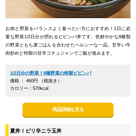
お肉と野菜をバランスよく食べたい方におすすめ！1日に必
要な野菜1/2日分が摂れるビビンバ丼です。色鮮やかな8種類
の野菜ともち麦ごはんを合わせたヘルシーな一品。甘辛い牛
肉炒めと特製の甘辛コチュジャンでご飯が進みます。
1/2日分の野菜！8種野菜の特製ビビンバ
価格 ： 460円 （税抜き）
カロリー：570kcal
商品詳細を見る
夏丼！ピリ辛ニラ玉丼