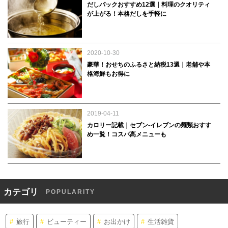
だしパックおすすめ12選｜料理のクオリティ
が上がる！本格だしを手軽に
2020-10-30
豪華！おせちのふるさと納税13選｜老舗や本
格海鮮もお得に
2019-04-11
カロリー記載｜セブン-イレブンの麺類おすす
め一覧！コスパ高メニューも
カテゴリ
POPULARITY
旅行
ビューティー
お出かけ
生活雑貨