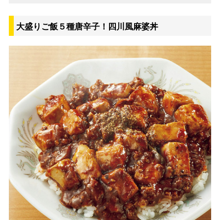
大盛りご飯５種唐辛子！四川風麻婆丼