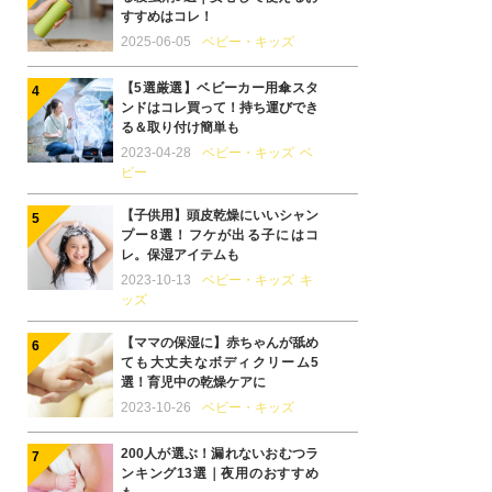
すすめはコレ！
2025-06-05
ベビー・キッズ
【5選厳選】ベビーカー用傘スタ
ンドはコレ買って！持ち運びでき
る＆取り付け簡単も
2023-04-28
ベビー・キッズ
ベ
ビー
【子供用】頭皮乾燥にいいシャン
プー8選！フケが出る子にはコ
レ。保湿アイテムも
2023-10-13
ベビー・キッズ
キ
ッズ
【ママの保湿に】赤ちゃんが舐め
ても大丈夫なボディクリーム5
選！育児中の乾燥ケアに
2023-10-26
ベビー・キッズ
200人が選ぶ！漏れないおむつラ
ンキング13選｜夜用のおすすめ