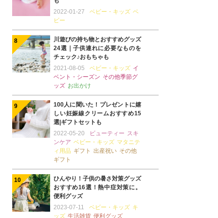
も
2022-01-27
ベビー・キッズ
ベ
ビー
川遊びの持ち物とおすすめグッズ
24選｜子供連れに必要なものを
チェック♪おもちゃも
2021-08-05
ベビー・キッズ
イ
ベント・シーズン
その他季節グ
ッズ
お出かけ
100人に聞いた！プレゼントに嬉
しい妊娠線クリームおすすめ15
選|ギフトセットも
2022-05-20
ビューティー
スキ
ンケア
ベビー・キッズ
マタニテ
ィ用品
ギフト
出産祝い
その他
ギフト
ひんやり！子供の暑さ対策グッズ
おすすめ16選！熱中症対策に。
便利グッズ
2023-07-11
ベビー・キッズ
キ
ッズ
生活雑貨
便利グッズ