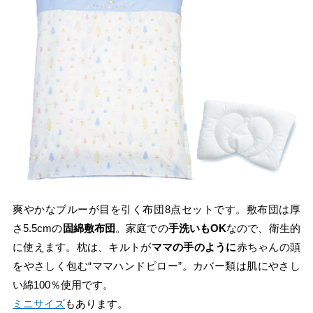
爽やかなブルーが目を引く布団8点セットです。敷布団は厚
さ5.5cmの
固綿敷布団
。家庭での
手洗いもOK
なので、衛生的
に使えます。枕は、キルトが
ママの手のように
赤ちゃんの頭
をやさしく包む“ママハンドピロー”。カバー類は肌にやさし
い綿100％使用です。
ミニサイズ
もあります。