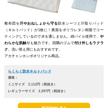
敷布団を
汗やおねしょから守る
防水シーツと汗取りパッド
（キルトパッド）が1枚に！裏面をポリウレタン樹脂でコー
ティングしているので水を通しません。綿パイル使用で、
や
わらかな肌触り
も魅力です。四隅のゴムで
付け外しもラクラ
ク
。洗い替え用にもおすすめです。
アカチャンホンポオリジナル商品。
らくらく防水キルトパッド
価格：
ミニサイズ 2,112円（税抜き）
レギュラーサイズ 2,297円（税抜き）