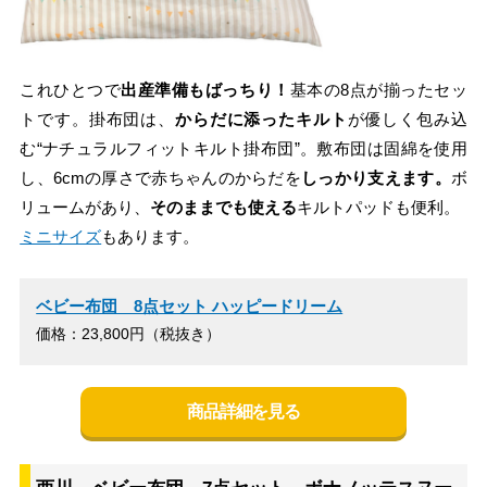
これひとつで
出産準備もばっちり！
基本の8点が揃ったセッ
トです。掛布団は、
からだに添ったキルト
が優しく包み込
む“ナチュラルフィットキルト掛布団”。敷布団は固綿を使用
し、6cmの厚さで赤ちゃんのからだを
しっかり支えます。
ボ
リュームがあり、
そのままでも使える
キルトパッドも便利。
ミニサイズ
もあります。
ベビー布団 8点セット ハッピードリーム
価格：23,800円（税抜き）
商品詳細を見る