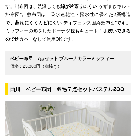
す。掛布団は、洗濯しても
綿が片寄りにくい
“うずまきキルト
掛布団”。敷布団は、吸水速乾性・撥水性に優れた2層構造
で、
蒸れにくくカビにくい
“ディフェンス固綿敷布団”です。
ミッフィーの形をしたドーナツ枕もキュート！
手洗いできる
ので
枕カバーなしで使用OKです。
ベビー布団 7点セット ブルーナカラーミッフィー
価格：23,800円（税抜き）
西川 ベビー布団 羽毛７点セットパステルZOO