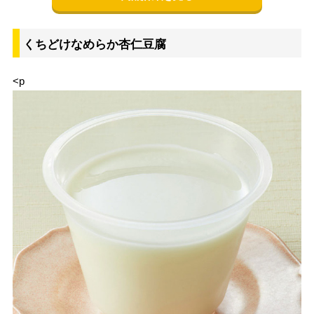
くちどけなめらか杏仁豆腐
<p