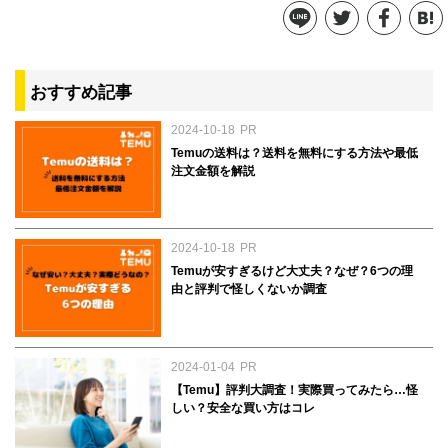
メタルプレートデザインカー
牛革 バイカラー カードケー
ドケース
ス
おすすめ記事
1,180円
2,480円
参考価格：
参考価格：
2024-10-18
PR
商品を見る
商品を見る
Temuの送料は？送料を無料にする方法や最低
注文金額を解説
2024-10-18
PR
Temuが安すぎるけど大丈夫？なぜ？6つの理
由と評判で怪しくないか調査
2024-01-04
PR
【Temu】評判大調査！実際買ってみたら…怪
しい？安全な買い方はコレ