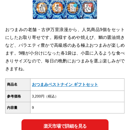
おつまみの老舗・古伊万里浪漫から、人気商品9個をセット
にしたお取り寄せです。殿様するめや焼えび、鯛の醤油焼き
など、バラエティ豊かで高級感のある極上おつまみが楽しめ
ます。9種が小分けになった各1袋は、小皿に入るような食べ
きりサイズなので、毎日の晩酌におつまみを選ぶ楽しみがで
きますね。
おつまみベストナイン ギフトセット
商品名
参考価格
3,200円（税込）
内容量
9
楽天市場で詳細を見る