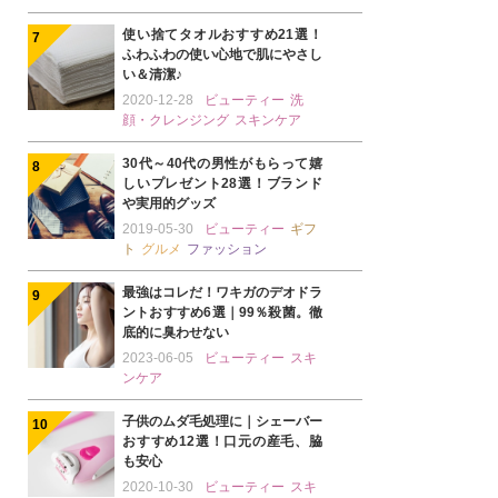
使い捨てタオルおすすめ21選！
ふわふわの使い心地で肌にやさし
い＆清潔♪
2020-12-28
ビューティー
洗
顔・クレンジング
スキンケア
30代～40代の男性がもらって嬉
しいプレゼント28選！ブランド
や実用的グッズ
2019-05-30
ビューティー
ギフ
ト
グルメ
ファッション
最強はコレだ！ワキガのデオドラ
ントおすすめ6選｜99％殺菌。徹
底的に臭わせない
2023-06-05
ビューティー
スキ
ンケア
子供のムダ毛処理に｜シェーバー
おすすめ12選！口元の産毛、脇
も安心
2020-10-30
ビューティー
スキ