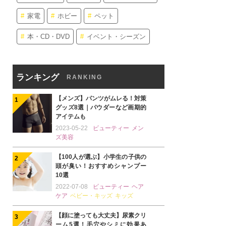
家電
ホビー
ペット
本・CD・DVD
イベント・シーズン
ランキング
RANKING
【メンズ】パンツがムレる！対策
グッズ8選｜パウダーなど画期的
アイテムも
2023-05-22
ビューティー
メン
ズ美容
【100人が選ぶ】小学生の子供の
頭が臭い！おすすめシャンプー
10選
2022-07-08
ビューティー
ヘア
ケア
ベビー・キッズ
キッズ
【顔に塗っても大丈夫】尿素クリ
ーム5選！毛穴やシミに効果あ