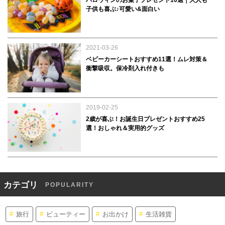
子供も喜ぶ♪可愛い&面白い
2021-03-26
ベビーカーシートおすすめ11選！ムレ対策＆
衝撃吸収。保冷剤入れ付きも
2019-02-25
2歳が喜ぶ！お誕生日プレゼントおすすめ25
選！おしゃれ＆実用的グッズ
カテゴリ
POPULARITY
旅行
ビューティー
お出かけ
生活雑貨