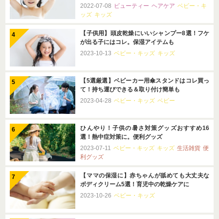
2022-07-08
ビューティー
ヘアケア
ベビー・キ
ッズ
キッズ
【子供用】頭皮乾燥にいいシャンプー8選！フケ
が出る子にはコレ。保湿アイテムも
2023-10-13
ベビー・キッズ
キッズ
【5選厳選】ベビーカー用傘スタンドはコレ買っ
て！持ち運びできる＆取り付け簡単も
2023-04-28
ベビー・キッズ
ベビー
ひんやり！子供の暑さ対策グッズおすすめ16
選！熱中症対策に。便利グッズ
2023-07-11
ベビー・キッズ
キッズ
生活雑貨
便
利グッズ
【ママの保湿に】赤ちゃんが舐めても大丈夫な
ボディクリーム5選！育児中の乾燥ケアに
2023-10-26
ベビー・キッズ