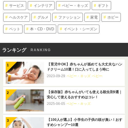
サービス
インテリア
ベビー・キッズ
ギフト
ヘルスケア
グルメ
ファッション
家電
ホビー
ペット
本・CD・DVD
イベント・シーズン
ランキング
RANKING
【育児中OK】赤ちゃんが舐めても大丈夫なハン
ドクリーム10選！口に入ってしまう時に
2023-09-29
ベビー・キッズ
ベビー
【保存版】赤ちゃんがいても使える殺虫剤9選｜
安心して使えるおすすめはコレ！
2025-06-05
ベビー・キッズ
【100人が選ぶ】小学生の子供の頭が臭い！おす
すめシャンプー10選