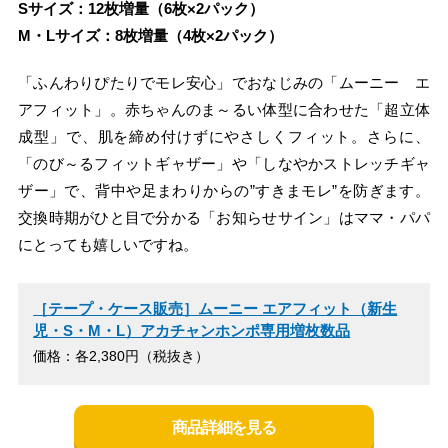
Sサイズ：12枚増量（6枚×2パック）
M・Lサイズ：8枚増量（4枚×2パック）
「ふんわりぴたりでモレ安心」でおなじみの「ムーニー エ
アフィット」。赤ちゃんのま～るい体型に合わせた「超立体
成型」で、肌を締め付けずにやさしくフィット。さらに、
「のび～るフィットギャザー」や「しなやかストレッチギャ
ザー」で、背中や足まわりからの”すきまモレ”を防ぎます。
交換時期がひと目で分かる「お知らせサイン」はママ・パパ
にとっても嬉しいですね。
［テープ・ケース販売］ムーニー エアフィット（新生
児・S・M・L）アカチャンホンポ専用増枚数品
価格：各2,380円（税抜き）
商品詳細を見る