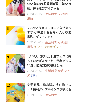
いい匂いの柔軟剤8選！匂い持
続。持ち運びアイテムも
2023-09-27
生活雑貨
その他日
用品
クスッと笑える！面白い入浴剤お
すすめ16選｜おもちゃ入りや泡
風呂、ギフトにも♪
2021-10-05
生活雑貨
その他日
用品
ギフト
その他ギフト
【100人に聞いた】夏フェスに持
っていけばよかった！便利グッズ
20選。防犯対策や虫よけも
2023-08-02
生活雑貨
便利グッ
ズ
旅行
女子必見！海水浴の持ち物リス
ト！便利グッズやインスタ映えも
2019-06-17
生活雑貨