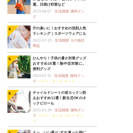
選。日焼け対策など
2023-08-07
生活雑貨
便利グッ
ズ
汗の臭いに！おすすめの洗剤人気
ランキング｜スポーツウェアにも
2022-07-15
生活雑貨
その他日
用品
ひんやり！子供の暑さ対策グッズ
おすすめ16選！熱中症対策に。
便利グッズ
2023-07-11
生活雑貨
便利グッ
ズ
ベビー・キッズ
キッズ
チャイルドシートの首カックン防
止おすすめ11選！新生児OKのネ
ックピローも
2021-01-29
生活雑貨
便利グッ
ズ
ベビー・キッズ
ベビー
キッ
ズ
えっ…いい香り♪すれ違った時に