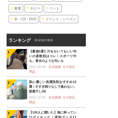
家電
ホビー
ペット
本・CD・DVD
イベント・シーズン
ランキング
RANKING
【最強5選】汗をかいてもいい匂
いの柔軟剤はコレ！スポーツ中
も。香水のような匂いも
2023-05-08
生活雑貨
その他日
用品
肌に優しい洗濯洗剤おすすめ12
選｜すすぎ残りなしで臭わない。
部屋干しOK
2021-10-01
生活雑貨
その他日
用品
【100人に聞いた】海に持ってい
けばよかった！便利グッズ21