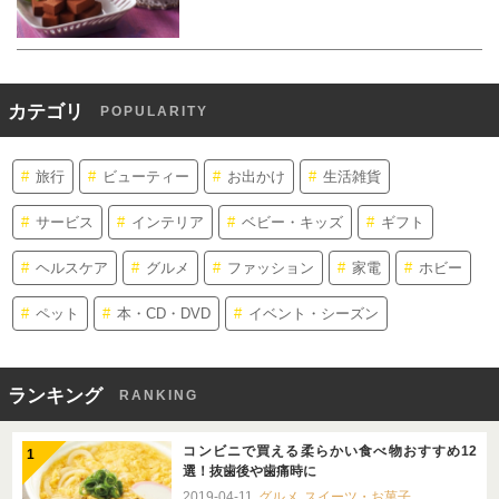
カテゴリ
POPULARITY
旅行
ビューティー
お出かけ
生活雑貨
サービス
インテリア
ベビー・キッズ
ギフト
ヘルスケア
グルメ
ファッション
家電
ホビー
ペット
本・CD・DVD
イベント・シーズン
ランキング
RANKING
コンビニで買える柔らかい食べ物おすすめ12
選！抜歯後や歯痛時に
2019-04-11
グルメ
スイーツ・お菓子