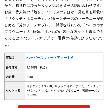
から、贈り物にぴったりな人気焼き菓子の詰め合わせです。
お店一番人気の「焼きティラミスの」ほか、見た目も可愛い
「サクッチ・ホロッチ」、バターとチーズのハーモニーが楽
しめる「芳醇チーズサブレ」、濃厚な味わいの「ハイカカオ
ブラウニー」の4種類。甘いものが苦手な方からも喜んでも
らえるようなラインナップで、退職の挨拶にぴったりです
よ。
ハッピースウィートアソートM
商品名
参考価格
3,790円（税込）
内容量
24個
焼きティラミス×10、サクッチ ホロッチ／ミルク・チョコ
セット内容
×各3・いちご×2、ハイカカオブラウニー・芳醇チーズサ
ブレ×各3