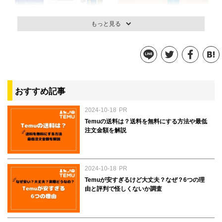
もっと見る
L-8020 マウスウォッシュ
ボタニカル マウスウォッシ
ュ
828円
参考価格：
おすすめ記事
1,430円
参考価格：
2024-10-18
PR
商品を見る
商品を見る
Temuの送料は？送料を無料にする方法や最低
注文金額を解説
2024-10-18
PR
Temuが安すぎるけど大丈夫？なぜ？6つの理
由と評判で怪しくないか調査