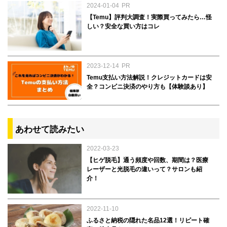
2024-01-04
PR
【Temu】評判大調査！実際買ってみたら…怪
しい？安全な買い方はコレ
2023-12-14
PR
Temu支払い方法解説！クレジットカードは安
全？コンビニ決済のやり方も【体験談あり】
あわせて読みたい
2022-03-23
【ヒゲ脱毛】通う頻度や回数、期間は？医療
レーザーと光脱毛の違いって？サロンも紹
介！
2022-11-10
ふるさと納税の隠れた名品12選！リピート確