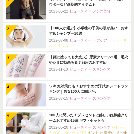
ウダーなど画期的アイテムも
2023-05-22
ビューティー
メンズ美容
【100人が選ぶ】小学生の子供の頭が臭い！おす
すめシャンプー10選
2022-07-08
ビューティー
ヘアケア
ベビー・キ
ッズ
キッズ
【顔に塗っても大丈夫】尿素クリーム5選！毛穴
やシミに効果ある？顔用のおすすめ
2023-11-10
ビューティー
スキンケア
ワキガ対策にも！おすすめの汗拭きシートラン
キング｜男女100人に聞いた♪
2022-07-15
ビューティー
スキンケア
100人に聞いた！プレゼントに嬉しい妊娠線クリ
ームおすすめ15選|ギフトセットも
2022-05-20
ビューティー
スキンケア
ベビー・
キッズ
マタニティ用品
ギフト
出産祝い
その他