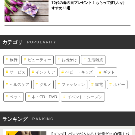
70代の母の日プレゼント！もらって嬉しいお
すすめ33選
カテゴリ
POPULARITY
旅行
ビューティー
お出かけ
生活雑貨
サービス
インテリア
ベビー・キッズ
ギフト
ヘルスケア
グルメ
ファッション
家電
ホビー
ペット
本・CD・DVD
イベント・シーズン
ランキング
RANKING
【メンズ】パンツがムレる！対策グッズ8選｜パ