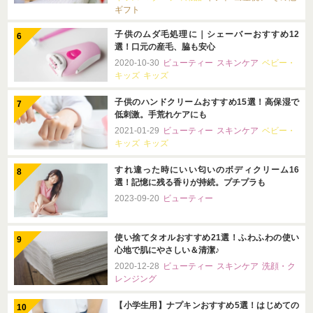
ギフト
子供のムダ毛処理に｜シェーバーおすすめ12
選！口元の産毛、脇も安心
2020-10-30
ビューティー
スキンケア
ベビー・
キッズ
キッズ
子供のハンドクリームおすすめ15選！高保湿で
低刺激。手荒れケアにも
2021-01-29
ビューティー
スキンケア
ベビー・
キッズ
キッズ
すれ違った時にいい匂いのボディクリーム16
選！記憶に残る香りが持続。プチプラも
2023-09-20
ビューティー
使い捨てタオルおすすめ21選！ふわふわの使い
心地で肌にやさしい＆清潔♪
2020-12-28
ビューティー
スキンケア
洗顔・ク
レンジング
【小学生用】ナプキンおすすめ5選！はじめての