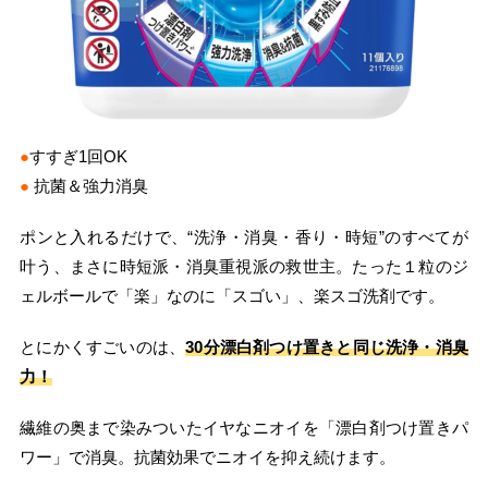
●
すすぎ1回OK
●
抗菌＆強力消臭
ポンと入れるだけで、“洗浄・消臭・香り・時短”のすべてが
叶う、まさに時短派・消臭重視派の救世主。たった１粒のジ
ェルボールで「楽」なのに「スゴい」、楽スゴ洗剤です。
とにかくすごいのは、
30分漂白剤つけ置きと同じ洗浄・消臭
力！
繊維の奥まで染みついたイヤなニオイを「漂白剤つけ置きパ
ワー」で消臭。抗菌効果でニオイを抑え続けます。