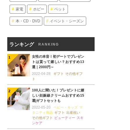
家電
ホビー
ペット
本・CD・DVD
イベント・シーズン
ランキング
RANKING
女性の本音！初デートでプレゼン
トは貰って嬉しい？おすすめ13
選｜2000円～
2022-04-28
ギフト
その他ギフ
ト
100人に聞いた！プレゼントに嬉
しい妊娠線クリームおすすめ15
選|ギフトセットも
2022-05-20
ベビー・キッズ
マ
タニティ用品
ギフト
出産祝い
その他ギフト
ビューティー
スキ
ンケア