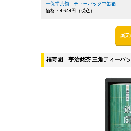
一保堂茶舗 ティーバッグ中缶箱
価格：4,644円（税込）
楽天
福寿園 宇治銘茶 三角ティーバ