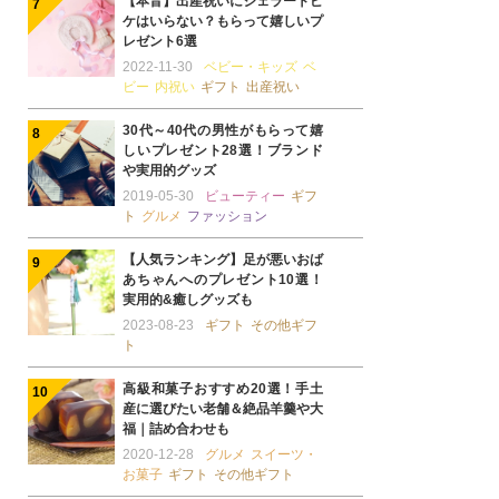
【本音】出産祝いにジェラートピ
ケはいらない？もらって嬉しいプ
レゼント6選
2022-11-30
ベビー・キッズ
ベ
ビー
内祝い
ギフト
出産祝い
30代～40代の男性がもらって嬉
しいプレゼント28選！ブランド
や実用的グッズ
2019-05-30
ビューティー
ギフ
ト
グルメ
ファッション
【人気ランキング】足が悪いおば
あちゃんへのプレゼント10選！
実用的&癒しグッズも
2023-08-23
ギフト
その他ギフ
ト
高級和菓子おすすめ20選！手土
産に選びたい老舗＆絶品羊羹や大
福｜詰め合わせも
2020-12-28
グルメ
スイーツ・
お菓子
ギフト
その他ギフト