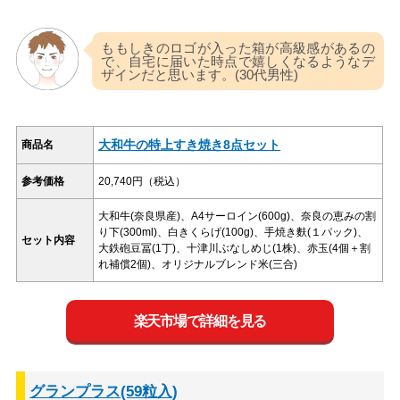
ももしきのロゴが入った箱が高級感があるの
で、自宅に届いた時点で嬉しくなるようなデ
ザインだと思います。(30代男性)
大和牛の特上すき焼き8点セット
商品名
参考価格
20,740円（税込）
大和牛(奈良県産)、A4サーロイン(600g)、奈良の恵みの割
り下(300ml)、白きくらげ(100g)、手焼き麩(１パック)、
セット内容
大鉄砲豆冨(1丁)、十津川ぶなしめじ(1株)、赤玉(4個＋割
れ補償2個)、オリジナルブレンド米(三合)
楽天市場で詳細を見る
グランプラス(59粒入)