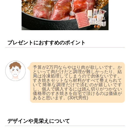
プレゼントにおすすめのポイント
予算が2万円ならやはり肉が欲しいです。か
といって肉だけだと調理が難しかったり、結
局は冷凍処理してしまうので勿体ないです。
すき焼きセットなら材料がすべて整えられて
いて簡単な調理だけで済むのが嬉しいです
し、個人で購入するには踏ん切りがつかない
価格帯のすき焼きを自宅で頂けるのは価値が
あると思います。(30代男性)
デザインや見栄えについて