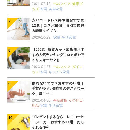
2021-07-12
ヘルスケア
健康グ
ッズ
家電
美容家電
安いコードレス掃除機おすすめ
12選｜コスパ最強！吸引力抜群
＆軽量タイプも
2020-10-29
家電
生活家電
【2023】糖質カット炊飯器おす
すめ人気ランキング！ロカボやア
イリスオーヤマも
2023-01-27
ヘルスケア
ダイエ
ット
家電
キッチン家電
疲れないマウスおすすめ13選｜
手首がラク♪長時間のデスクワー
ク、肩こりに
2021-04-30
生活雑貨
その他日
用品
家電
生活家電
プレゼントするならコレ！コーヒ
ーメーカーおすすめ13選｜おし
ゃれ＆便利