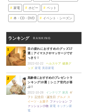
家電
ホビー
ペット
本・CD・DVD
イベント・シーズン
ランキング
RANKING
目の疲れにおすすめのグッズ17
選｜アイマスクやマッサージです
っきり！
2022-02-22
ヘルスケア
健康グ
ッズ
家電
美容家電
高齢者におすすめのプレゼントラ
ンキング10選｜シニア世代が喜
ぶ！
2022-10-28
インテリア
家具
ギ
フト
記念日・誕生日
グルメ
ス
イーツ・お菓子
ファッション
フ
ァッション小物
家電
キッチン家
電