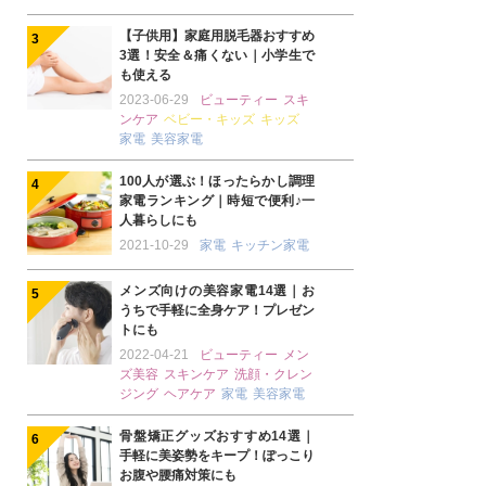
【子供用】家庭用脱毛器おすすめ
3選！安全＆痛くない｜小学生で
も使える
2023-06-29
ビューティー
スキ
ンケア
ベビー・キッズ
キッズ
家電
美容家電
100人が選ぶ！ほったらかし調理
家電ランキング｜時短で便利♪一
人暮らしにも
2021-10-29
家電
キッチン家電
メンズ向けの美容家電14選｜お
うちで手軽に全身ケア！プレゼン
トにも
2022-04-21
ビューティー
メン
ズ美容
スキンケア
洗顔・クレン
ジング
ヘアケア
家電
美容家電
骨盤矯正グッズおすすめ14選｜
手軽に美姿勢をキープ！ぽっこり
お腹や腰痛対策にも