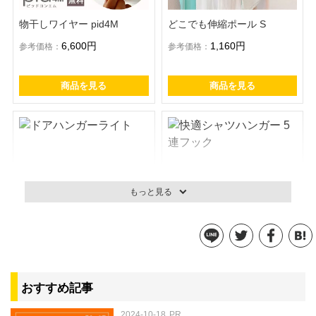
物干しワイヤー pid4M
どこでも伸縮ポール S
6,600円
1,160円
参考価格：
参考価格：
商品を見る
商品を見る
もっと見る
ドアハンガーライト
快適シャツハンガー 5連フッ
ク
830円
参考価格：
おすすめ記事
457円
参考価格：
2024-10-18
PR