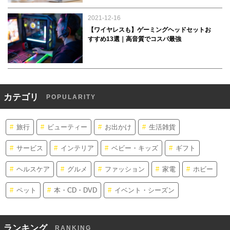
2021-12-16
【ワイヤレスも】ゲーミングヘッドセットお
すすめ13選｜高音質でコスパ最強
カテゴリ
POPULARITY
旅行
ビューティー
お出かけ
生活雑貨
サービス
インテリア
ベビー・キッズ
ギフト
ヘルスケア
グルメ
ファッション
家電
ホビー
ペット
本・CD・DVD
イベント・シーズン
ランキング
RANKING