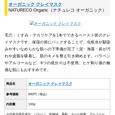
オーガニック クレイマスク
NATURECO Organic（ナチュレコ オーガニック）
毛穴・くすみ・テカリケアを1本でできるペースト状のクレ
イマスクです。保湿の前にパックすることで、化粧水が馴染
みやすいなめらかな肌への下準備が完了！泥・海藻・炭が汚
れや皮脂を吸着し、肌のキメを整え引き締めます。パラベン
やアルコールなど、6つの成分※は不使用。ヒゲ剃り後の敏
感な肌にもおすすめです。
オーガニック クレイマスク
商品名
参考価格
990円（税込）
内容量
100g
※旧表示指定成分、パラベン、鉱物油、香料、タール色素、アルコール