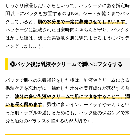
しっかり保湿したいからといって、パッケージにある指定時
間以上にパックを放置するのはNG。シートが乾くまでパッ
クしていると、
肌の水分まで一緒に蒸発させてしまいます
。
パッケージに記載された目安時間をきちんと守り、パックを
はがした後は、残った美容液を肌に馴染ませるようにパッテ
ィングしましょう。
③パック後は乳液やクリームで潤いにフタをする
パックで肌への栄養補給をした後は、乳液やクリームによる
保湿ケアを忘れずに！補給した水分や美容成分が蒸発する前
に、
油分の多い乳液やクリームで肌にフタをすることで、潤
いを長く留めます
。男性に多いインナードライやテカリとい
った肌トラブルを避けるためにも、パック後の保湿ケアで水
分と油分のバランスを整えるのが大切です。