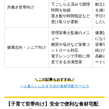
下ごしらえ済みで調理
献立決
共働き世帯向け
時間を短縮
を減ら
置き配や時間指定など
平日を
受け取りが柔軟
したい
管理栄養士監修のメニ
健康診
ュー
になる
糖質や塩分など栄養コ
栄養管
健康志向・シニア向け
ントロール対応
続けた
電子レンジで手軽に用
高齢の
意できる冷凍惣菜
ートし
＼この記事もおすすめ／
一人暮らしにおすすめの食材宅配サービス
【子育て世帯向け】安全で便利な食材宅配