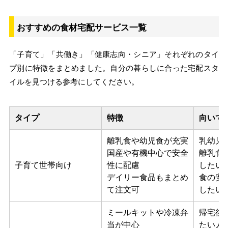
おすすめの食材宅配サービス一覧
「子育て」「共働き」「健康志向・シニア」それぞれのタイ
プ別に特徴をまとめました。自分の暮らしに合った宅配スタ
イルを見つける参考にしてください。
タイプ
特徴
向いて
離乳食や幼児食が充実
乳幼児
国産や有機中心で安全
離乳食
子育て世帯向け
性に配慮
したい
デイリー食品もまとめ
食の安
て注文可
したい
ミールキットや冷凍弁
帰宅後
当が中心
たい人