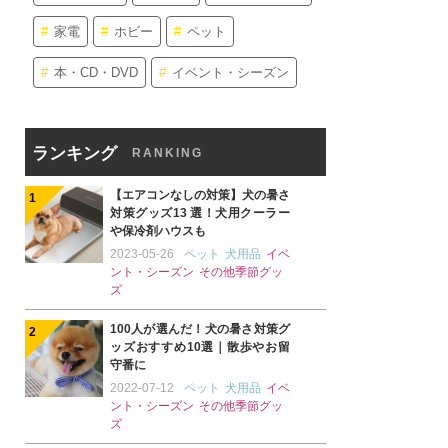
家電
ホビー
ペット
本・CD・DVD
イベント・シーズン
ランキング
RANKING
【エアコンなしの対策】犬の暑さ
対策グッズ13 選！犬用クーラー
や保冷剤ハウスも
2023-05-26
ペット
犬用品
イベ
ント・シーズン
その他季節グッ
ズ
100人が選んだ！犬の暑さ対策グ
ッズおすすめ10選｜散歩やお留
守番に
2022-07-12
ペット
犬用品
イベ
ント・シーズン
その他季節グッ
ズ