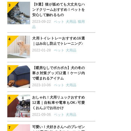
【9選】猫が舐めても大丈夫なハ
ンドクリームおすすめ！ペットを
安心して触れるもの
2023-09-22
ペット
犬用品
猫用
品
犬用トイレトレーおすすめ16選
｜はみ出し防止でトレーニング♪
2022-01-28
ペット
犬用品
【暖房なしでポカポカ】犬の冬の
寒さ対策グッズ12選！ケージ内
で暖まれるアイテム
2023-10-06
ペット
犬用品
おしゃれ！犬用リュックおすすめ
12選｜自転車や電車もOK♪可愛
くおんぶでお出かけ
2021-09-06
ペット
犬用品
可愛い！犬好きさんへのプレゼン